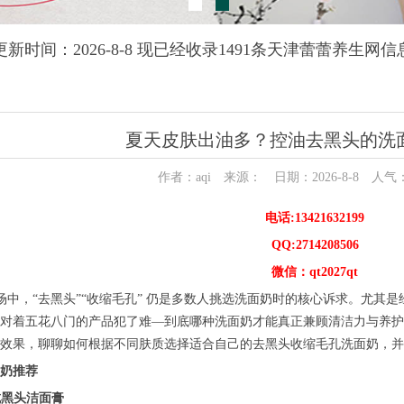
更新时间：2026-8-8 现已经收录1491条天津蕾蕾养生网信
夏天皮肤出油多？控油去黑头的洗面
作者：aqi 来源： 日期：2026-8-8 人气
电话:13421632199
QQ:2714208506
微信：qt2027qt
护肤市场中，“去黑头”“收缩毛孔” 仍是多数人挑选洗面奶时的核心诉求。
对着五花八门的产品犯了难—到底哪种洗面奶才能真正兼顾清洁力与养护
效果，聊聊如何根据不同肤质选择适合自己的去黑头收缩毛孔洗面奶，并重
面奶推荐
抗黑头洁面膏