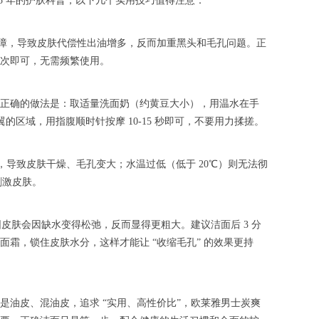
5 年的护肤科普，以下几个实用技巧值得注意：
肤屏障，导致皮肤代偿性出油增多，反而加重黑头和毛孔问题。正
1 次即可，无需频繁使用。
正确的做法是：取适量洗面奶（约黄豆大小），用温水在手
区域，用指腹顺时针按摩 10-15 秒即可，不要用力揉搓。
油脂，导致皮肤干燥、毛孔变大；水温过低（低于 20℃）则无法彻
刺激皮肤。
皮肤会因缺水变得松弛，反而显得更粗大。建议洁面后 3 分
霜，锁住皮肤水分，这样才能让 “收缩毛孔” 的效果更持
油皮、混油皮，追求 “实用、高性价比”，欧莱雅男士炭爽