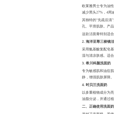
欧莱雅男士专为油性
减少黑头27%，4周
其独特的“先疏后清
孔、平滑肌肤。产品
这款洁面膏特别适合
2. 海洋至尊三棱镜
采用氨基酸复配皂基
湿与清凉肤感。适合
3. 希川科颜洗面奶
专为敏感肌和油痘肌
静，增强肌肤屏障。
4. 时贝兰洗面奶
以多重植物成分为亮
油脂分泌，并通过植
二、正确使用洗面奶