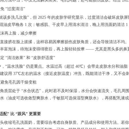
用方法不当，不仅无法解决黑头、毛孔问题，还可能损伤皮肤。结合 202
免 “过度清洁”
多就该多洗几次脸”，但 2025 年的皮肤学研究显示，过度清洁会破坏皮
 混油皮早晚各 1 次；敏感肌、干皮早上用清水清洁，晚上用洗面奶清洁 
打泡沫再上脸，减少摩擦
直接挤在脸上搓揉，这样容易因摩擦损伤皮肤角质，还会导致清洁不均。
丰富泡沫，待泡沫变得绵密后，再上脸轻轻按摩 —— 尤其是黑头多的鼻翼的
定 “清洁效果” 和 “皮肤舒适度”
识中，“温水洗脸” 仍是重点。水温过高（超过 40℃）会带走皮肤水分和
建议用 37℃左右的温水（接近皮肤温度）冲洗，既能清洁干净，又不会
湿：避免毛孔因干燥变粗
角质层处于 “水合状态”，此时若不及时保湿，水分会快速流失，毛孔周围
水（油皮可选收敛型爽肤水，干敏肌可选保湿型爽肤水），再搭配乳液或面
适配” 比 “跟风” 更重要
头收缩毛孔洗面奶，需要综合考虑自身肤质、产品成分和使用方法。若你是