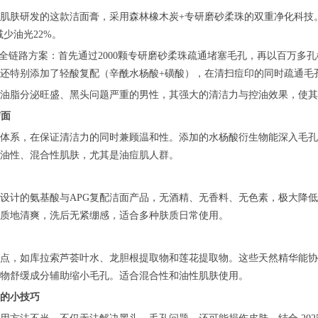
肌肤研发的这款洁面膏，采用森林橡木炭+专研磨砂柔珠的双重净化科技。
减少油光22%。
”全链路方案：首先通过2000颗专研磨砂柔珠疏通堵塞毛孔，再以百万
还特别添加了轻酸复配（辛酰水杨酸+磺酸），在清扫痘印的同时疏通毛
油脂分泌旺盛、黑头问题严重的男性，其强大的清洁力与控油效果，使其成
洁面
体系，在保证清洁力的同时兼顾温和性。添加的水杨酸衍生物能深入毛孔
油性、混合性肌肤，尤其是油痘肌人群。
设计的氨基酸与APG复配洁面产品，无酒精、无香料、无色素，极大降低
质地清爽，洗后无紧绷感，适合多种肤质日常使用。
点，如库拉索芦荟叶水、龙胆根提取物和莲花提取物。这些天然精华能协
物舒缓成分辅助缩小毛孔。适合混合性和油性肌肤使用。
的小技巧